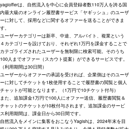
yagiofferは、自然流入を中心に会員登録者数110万人を誇る国
内最大級のオンライン履歴書サービス「ヤギッシュ」のユーザ
ーに対して、採用などに関するオファーを送ることができま
す。
ユーザーカテゴリーは新卒、中途、アルバイト、複業という
４カテゴリーを設けており、それぞれ1万円を課⾦することで
カテゴライズされたユーザーを無制限に検索可能。そのうち
100⼈までオファー（スカウト提案）ができるサービスです。
（利用期間は30日間）
ユーザーからオファーの承認を受ければ、企業側はそのユーザ
ーに対してチケットを1枚使用することで履歴書の閲覧と個人
チャットが可能となります。（1万円で10チケット付与）
また、追加課金1万円で100人にオファー送信、履歴書閲覧＆
チャットのチケットが10枚付与されます。追加課金のサービ
ス利用期間は、課金日から30日間です。
自然流入をメインに集客をおこなうYagishは、2024年末を⽬
処に200 万⼈を突破する⾒込みであり、今後も登録者数が拡大