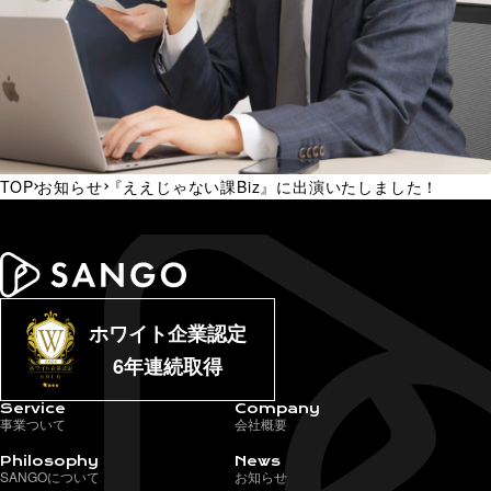
TOP
お知らせ
『ええじゃない課Biz』に出演いたしました！
ホワイト企業認定
6年連続取得
Service
Company
事業ついて
会社概要
Philosophy
News
SANGOについて
お知らせ